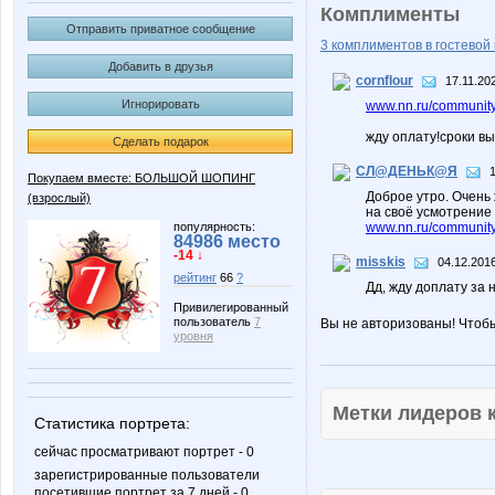
Комплименты
Отправить приватное сообщение
3 комплиментов в гостевой 
Добавить в друзья
cornflour
17.11.20
Игнорировать
www.nn.ru/community
жду оплату!сроки в
Сделать подарок
СЛ@ДЕНЬК@Я
Покупаем вместе: БОЛЬШОЙ ШОПИНГ
Доброе утро. Очень
(взрослый)
на своё усмотрение
популярность:
www.nn.ru/community
84986 место
-14 ↓
misskis
04.12.2016
рейтинг
66
?
Дд, жду доплату за 
Привилегированный
пользователь
7
Вы не авторизованы! Чтоб
уровня
Метки лидеров
Статистика портрета:
сейчас просматривают портрет - 0
зарегистрированные пользователи
посетившие портрет за 7 дней - 0